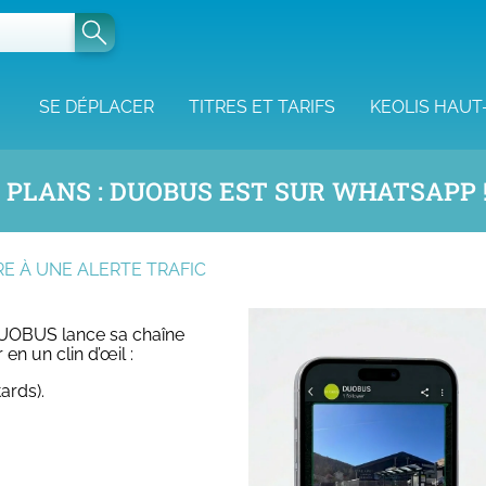
SE DÉPLACER
TITRES ET TARIFS
KEOLIS HAUT
S PLANS : DUOBUS EST SUR WHATSAPP 
RE À UNE ALERTE TRAFIC
DUOBUS lance sa chaîne
n un clin d’œil :
ards).