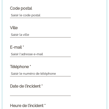
Code postal
Ville
(champ
E-mail
*
Veuillez
obligatoire)
insérer
un
email
(champ
Téléphone
*
valide
Veuillez
obligatoire)
(il
insérer
doit
un
contenir
numéro
(champ
Date de l'incident
*
un
de
obligatoire)
@)
téléphone
valide
(10
(champ
Heure de l'incident
*
chiffres)