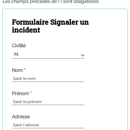
Les champs précédés de (*) sont obligatoires.
Formulaire Signaler un
incident
Civilité
(champ
Nom
*
obligatoire)
(champ
Prénom
*
obligatoire)
Adresse